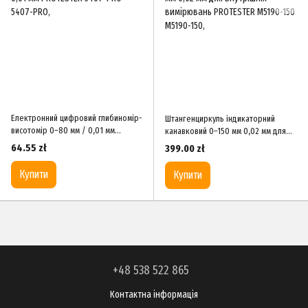
Електронний цифровий глибиномір-
Штангенциркуль індикаторний
висотомір 0–80 мм / 0,01 мм
канавковий 0–150 мм 0,02 мм для
PROTESTER 5407-PRO
внутрішніх вимірювань PROTESTER
64.55 zł
399.00 zł
M5190-150
Купити
Купити
+48 538 522 865
Контактна інформація