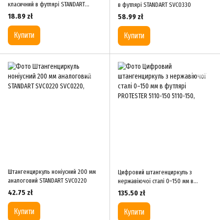
класичний в футлярі STANDART
в футлярі STANDART SVC0330
SVC0115
18.89 zł
58.99 zł
Купити
Купити
Штангенциркуль ноніусний 200 мм
Цифровий штангенциркуль з
аналоговий STANDART SVC0220
нержавіючої сталі 0–150 мм в
футлярі PROTESTER 5110-150
42.75 zł
135.50 zł
Купити
Купити