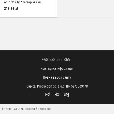
од. 1/4" і 1/2" тестер клеми
плоскогубці STANDART ST-0099
219.99 zł
+48 538 522 865
Контактна інформація
Повна версія сайту
Capital Production Sp. z o.o. NIP 5273009178
Pol
Укр
Eng
Інтернет-магазин створений з Хорошоп