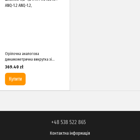
Стрілочна аналогова
динамометрична викрутка зі
шкалою 0,2–1,2 Н·м PROTESTER ANQ-
369.40 zł
1.2
Купити
+48 538 522 865
Контактна інформація