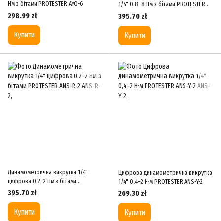
Нм з бітами PROTESTER AYQ-6
1/4" 0.8–8 Нм з бітами PROTESTER
ANS-R-8
298.99 zł
395.70 zł
Купити
Купити
Динамометрична викрутка 1/4"
Цифрова динамометрична викрутка
цифрова 0.2–2 Нм з бітами
1/4" 0,4–2 Н·м PROTESTER ANS-Y-2
PROTESTER ANS-R-2
395.70 zł
269.30 zł
Купити
Купити