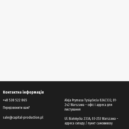
Контактна інформація
+48 538 522 865
Aleja Prymasa Tysiąclecia 83A/332, 01-
242 Warszawa – офіс і адреса для
Передзвонити вам?
листування
sale@capital-production.pl
Ul. Białołęcka 233A, 03-253 Warszawa –