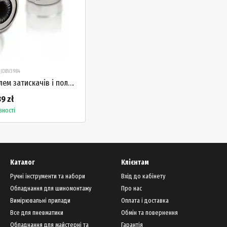
 JDBV3984
Щітка для очищення клем затискачів і полюсів акумулятора TOPTUL JDBV3984
89 zł
вності
Каталог
Клієнтам
Ручні інструменти та набори
Вхід до кабінету
Обладнання для шиномонтажу
Про нас
Вимірювальні прилади
Оплата і доставка
Все для пневматики
Обмін та повернення
Обладнання для майстерні та
Гарантія