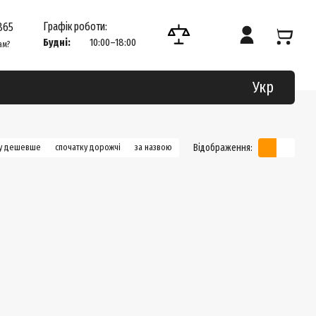
Графік роботи:
865
Будні:
10:00–18:00
ам?
Укр
Відображення:
ку дешевше
спочатку дорожчі
за назвою