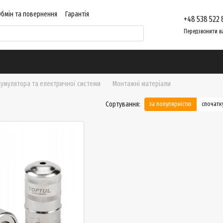
Обмін та повернення
Гарантія
+48 538 522 
ент
Контактна інформація
Відгуки про магазин
Передзвонити в
умулятора та електричної системи
Монтажні матеріали
Сортування:
за популярністю
спочат