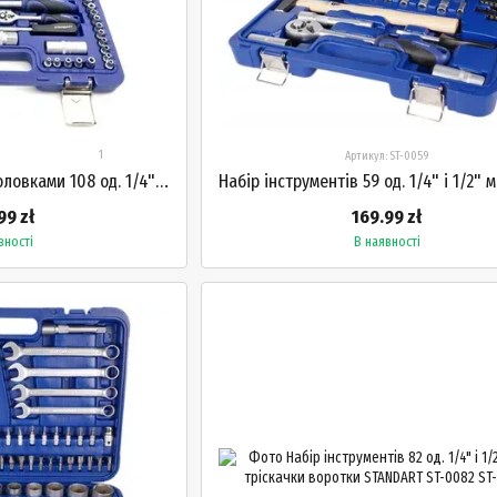
1
Артикул: ST-0059
Набір інструментів з головками 108 од. 1/4" і 1/2" бітами тріскачками STANDART STM-0108-6
99 zł
169.99 zł
вності
В наявності