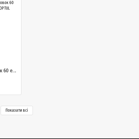
Набір інструментів і торцевих головок 60 елементів 3/8" головки біти тріскачка TOPTUL GCAI6001
Показати всі