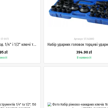
: ST-0073
Артикул: ST-3426HD
Набір інструментів 73 од. 1/4" і 1/2" ключі тріскачки подовжувачі STANDART ST-0073
95 zł
394.90 zł
вності
В наявності