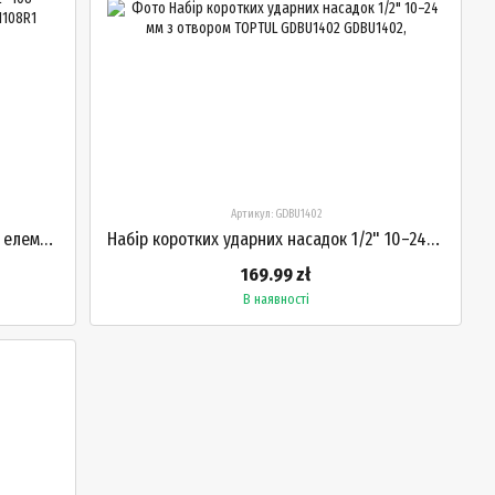
Артикул: GDBU1402
Набір торцевих ключів 1/4" і 1/2" 108 елементів 12-гранні головки TOPTUL GCAI108R1
Набір коротких ударних насадок 1/2" 10–24 мм з отвором TOPTUL GDBU1402
169.99 zł
В наявності