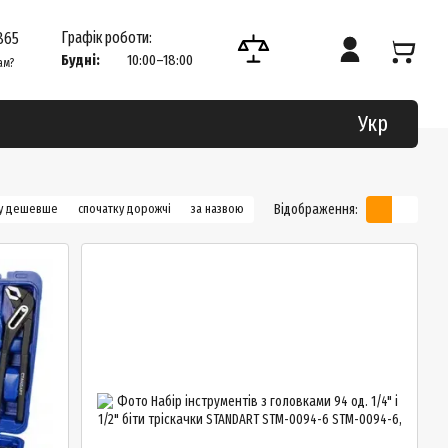
Графік роботи:
865
Будні:
10:00–18:00
ам?
Укр
Відображення:
ку дешевше
спочатку дорожчі
за назвою