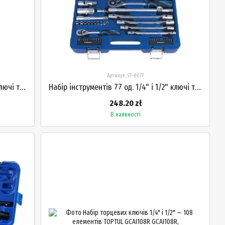
Артикул: ST-0077
Набір інструментів 82 од. 1/4" і 1/2" ключі тріскачки воротки STANDART ST-0082
Набір інструментів 77 од. 1/4" і 1/2" ключі тріскачки воротки STANDART ST-0077
248.20 zł
В наявності