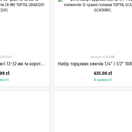
 GDAD3201
Артикул: GCAI108R1
Насадки ударні 1/2" довгі 12–32 мм та короткі 8–32 мм 32 елементи CR-MO TOPTUL GDAD3201
99 zł
635.00 zł
вності
В наявності