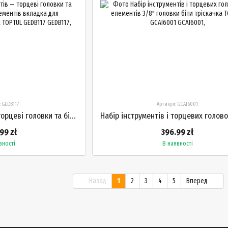
: GEDB117
Артикул: GCAI6001
Набір інструментів — торцеві головки та біти 1/4" і 1/2" 111 елементів вкладка для інструментального візка TOPTUL GEDB117
99 zł
396.99 zł
вності
В наявності
Назад
1
2
3
4
5
Вперед