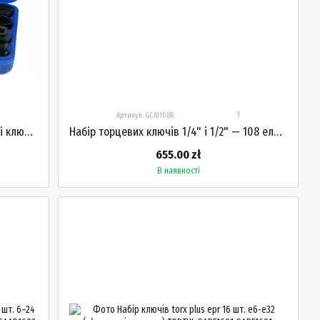
1
Артикул: GCAI108R
Набір ударних головок торцеві ударні ключі 3/4" 1" 26 шт STANDART ST-3426HD
Набір торцевих ключів 1/4" і 1/2" — 108 елементів TOPTUL GCAI108R
655.00 zł
В наявності