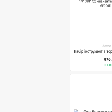
Артикул
976.
В ная