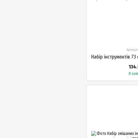
Артикул
134.
В ная