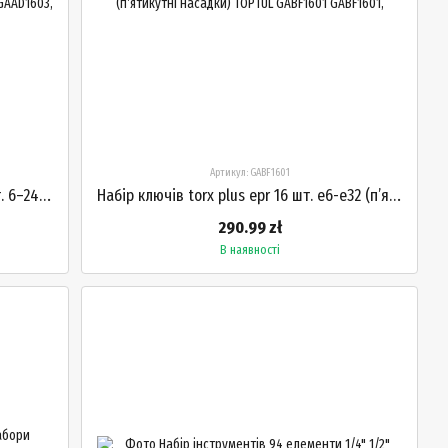
Артикул: GABF1601
Набір ріжково-накидних ключів 16 шт. 6–24 мм у металевому футлярі TOPTUL GAAD1603
Набір ключів torx plus epr 16 шт. e6-e32 (п’ятикутні насадки) TOPTUL GABF1601
290.99 zł
В наявності