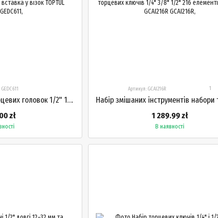
1
: GEDC611
Артикул: GCAI216R
Набір інструментів торцевих головок 1/2" 1/4" 3/8" 126 елементів вставка у візок TOPTUL GEDC611
00 zł
1 289.99 zł
вності
В наявності