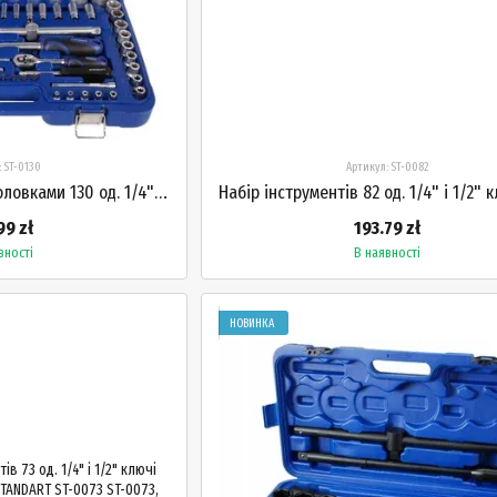
: ST-0130
Артикул: ST-0082
Набір інструментів з головками 130 од. 1/4" і 1/2" біти тріскачки STANDART ST-0130
99 zł
193.79 zł
вності
В наявності
НОВИНКА