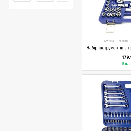
Артикул: STM-0108-6
179.
В ная