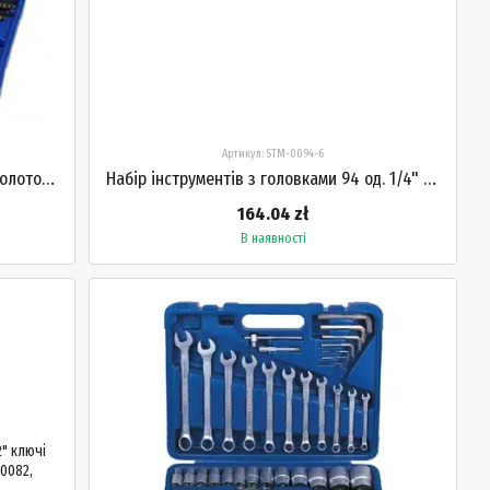
Артикул: STM-0094-6
Набір інструментів 59 од. 1/4" і 1/2" молоток плоскогубці тріскачка STANDART ST-0059
Набір інструментів з головками 94 од. 1/4" і 1/2" біти тріскачки STANDART STM-0094-6
164.04 zł
В наявності