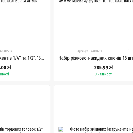
1
 GCAI150R
Артикул: GAAD1603
Набір змішаних інструментів 1/4" та 1/2", 150 елементів, у валізі TOPTUL GCAI150R
.00 zł
285.99 zł
вності
В наявності