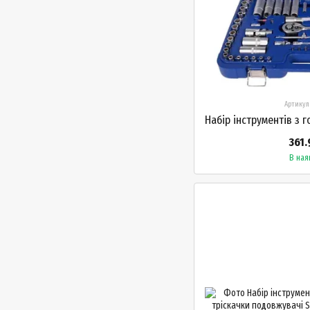
Артикул
361.
В ная