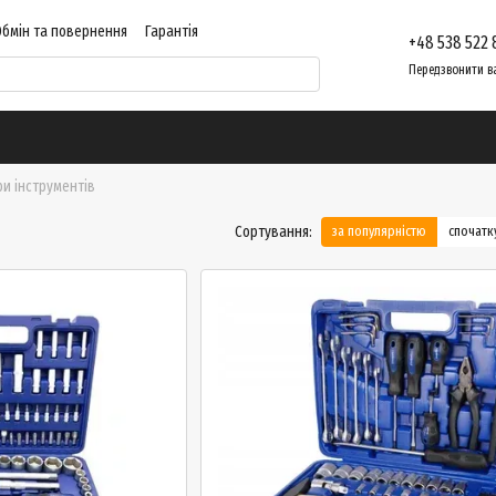
Обмін та повернення
Гарантія
+48 538 522 
ент
Контактна інформація
Відгуки про магазин
Передзвонити в
и інструментів
Сортування:
за популярністю
спочат