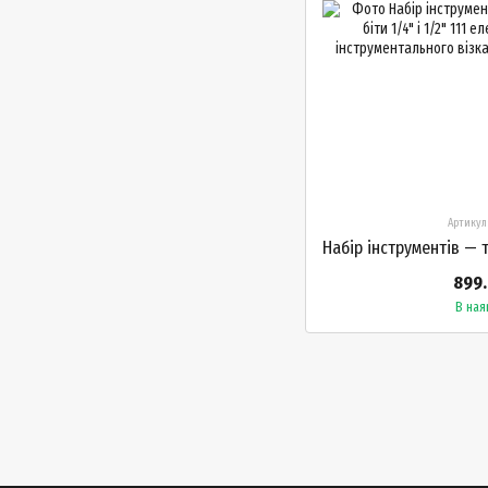
Артикул
899.
В ная