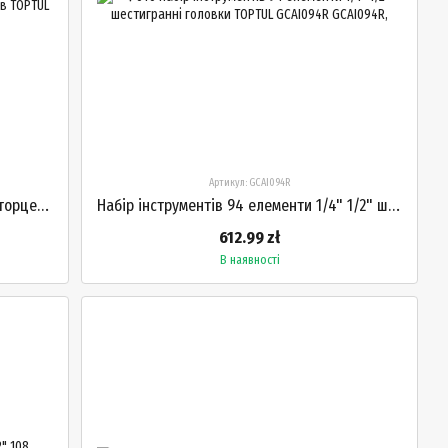
Артикул: GCAI094R
Набір змішаних інструментів набори торцевих ключів 1/4" 3/8" 1/2" 216 елементів TOPTUL GCAI216R
Набір інструментів 94 елементи 1/4" 1/2" шестигранні головки TOPTUL GCAI094R
612.99 zł
В наявності