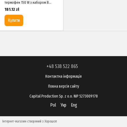
термофен 150 W з набором 8
насадок TOPTUL EGAE0801
181.12 zł
Купити
+48 538 522 865
Контактна інформація
Повна версія сайту
Capital Production Sp. z o.o. NIP 5273009178
Pol
Укр
Eng
Інтернет-магазин створений з Хорошоп