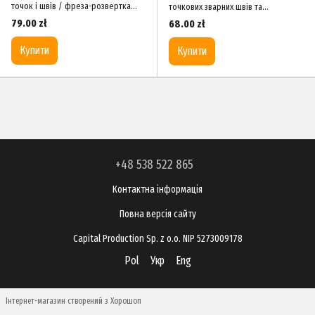
точок і швів / фреза-розвертка
точкових зварних швів та
8×80 мм TOPTUL JJAX0821
наплавлень фреза-розвертка 8×45
79.00 zł
68.00 zł
мм TOPTUL JJAX0817
Купити
Купити
+48 538 522 865
Контактна інформація
Повна версія сайту
Capital Production Sp. z o.o. NIP 5273009178
Pol
Укр
Eng
Інтернет-магазин створений з Хорошоп