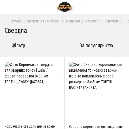
Ручні інструменти та набори
Оснащення для електроінструментів
С
Свердла
Фільтр
За популярністю
Корончасте свердло для зварних
Свердло коронкове для видалення