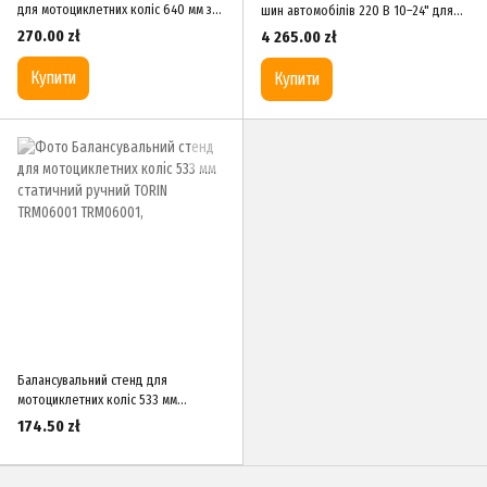
для мотоциклетних коліс 640 мм з
шин автомобілів 220 В 10–24" для
адаптерами TORIN TRTD-004-06
шиномонтажу BRIGHT CB953B 220V
270.00 zł
4 265.00 zł
Купити
Купити
Балансувальний стенд для
мотоциклетних коліс 533 мм
статичний ручний TORIN TRM06001
174.50 zł